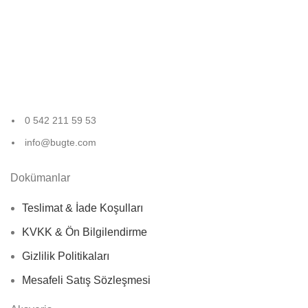
Müşteri Desteği
Sizin için buradayız!
0 542 211 59 53
info@bugte.com
Dokümanlar
Teslimat & İade Koşulları
KVKK & Ön Bilgilendirme
Gizlilik Politikaları
Mesafeli Satış Sözleşmesi