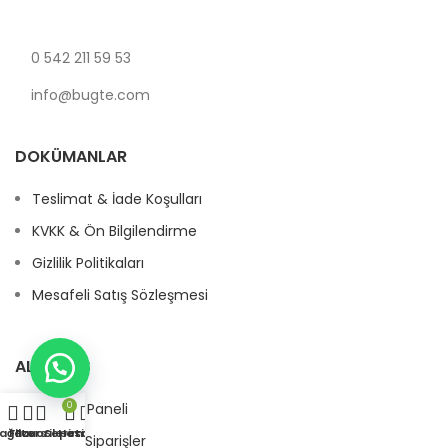
0 542 211 59 53
info@bugte.com
DOKÜMANLAR
Teslimat & İade Koşulları
KVKK & Ön Bilgilendirme
Gizlilik Politikaları
Mesafeli Satış Sözleşmesi
ALIŞVERIŞ
Müşteri Paneli
0
ağaza
Filters
Favorilerim
Sepetim
Hesabım
Önceki Siparişler