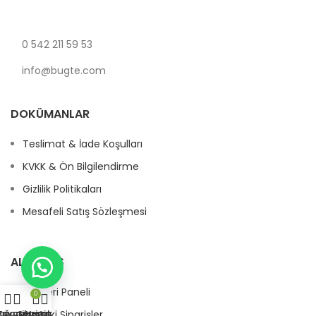
0 542 211 59 53
info@bugte.com
DOKÜMANLAR
Teslimat & İade Koşulları
KVKK & Ön Bilgilendirme
Gizlilik Politikaları
Mesafeli Satış Sözleşmesi
ALIŞVERIŞ
Müşteri Paneli
0
ağaza
Favorilerim
Sepetim
Hesabım
Önceki Siparişler