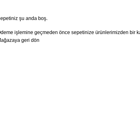
Sipariş Özeti
epetiniz şu anda boş.
deme işlemine geçmeden önce sepetinize ürünlerimizden bir ka
ağazaya geri dön