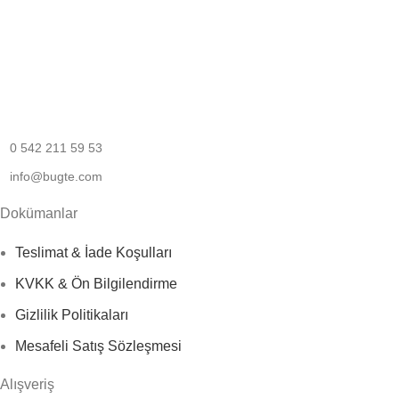
ışverişinizi güvenle yapın.
şteri Desteği
zin için buradayız!
0 542 211 59 53
info@bugte.com
Dokümanlar
Teslimat & İade Koşulları
KVKK & Ön Bilgilendirme
Gizlilik Politikaları
Mesafeli Satış Sözleşmesi
Alışveriş