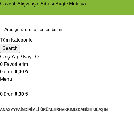
Güvenli Alışverişin Adresi Bugte Mobilya
Tüm Kategoriler
Search
Giriş Yap / Kayıt Ol
0
Favorilerim
0
ürün
0,00
₺
Menü
0
ürün
0,00
₺
ÜRÜNLERİMİZ
ANASAYFA
İNDIRIMLI ÜRÜNLER
HAKKIMIZDA
BIZE ULAŞIN
ALIŞVERİŞ SEPETİ
Ödeme