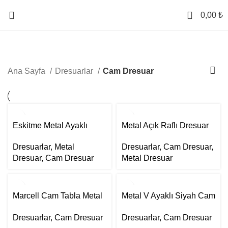
0
0,00
₺
Cam Dresuar
Ana Sayfa
Dresuarlar
Cam Dresuar
Eskitme Metal Ayaklı
Metal Açık Raflı Dresuar
Cam Dresuar
Dresuarlar
,
Cam Dresuar
,
Dresuarlar
,
Metal
Metal Dresuar
Dresuar
,
Cam Dresuar
Marcell Cam Tabla Metal
Metal V Ayaklı Siyah Cam
Ayaklı Dresuar
Dresuar
Dresuarlar
,
Cam Dresuar
Dresuarlar
,
Cam Dresuar