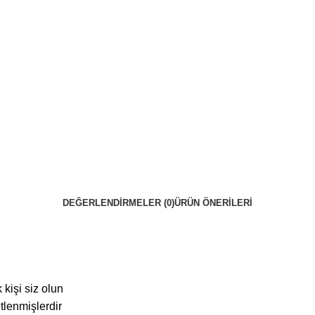
DEĞERLENDIRMELER (0)
ÜRÜN ÖNERILERI
kişi siz olun
etlenmişlerdir