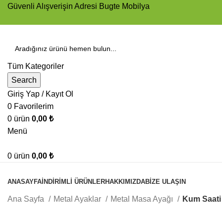
Güvenli Alışverişin Adresi Bugte Mobilya
Tüm Kategoriler
Search
Giriş Yap / Kayıt Ol
0
Favorilerim
0
ürün
0,00
₺
Menü
0
ürün
0,00
₺
ÜRÜNLERİMİZ
ANASAYFA
İNDIRIMLI ÜRÜNLER
HAKKIMIZDA
BIZE ULAŞIN
Ana Sayfa
Metal Ayaklar
Metal Masa Ayağı
Kum Saati