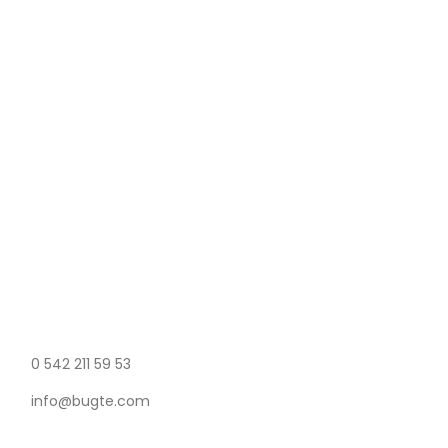
Güvenli & Kolay
Alışverişinizi güvenle yapın.
Müşteri Desteği
Sizin için buradayız!
0 542 211 59 53
info@bugte.com