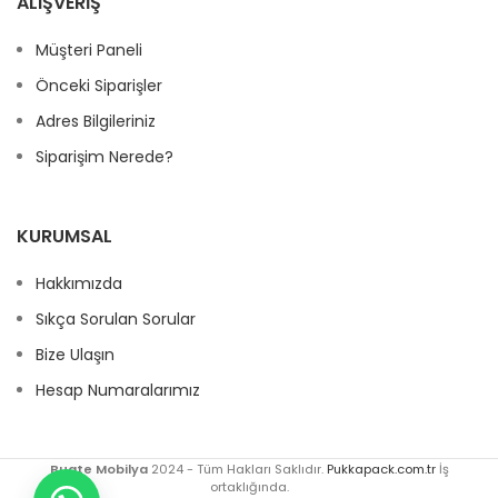
ALIŞVERIŞ
Müşteri Paneli
Önceki Siparişler
Adres Bilgileriniz
Siparişim Nerede?
KURUMSAL
Hakkımızda
Sıkça Sorulan Sorular
Bize Ulaşın
Hesap Numaralarımız
Bugte Mobilya
2024 - Tüm Hakları Saklıdır.
Pukkapack.com.tr
İş
ortaklığında.