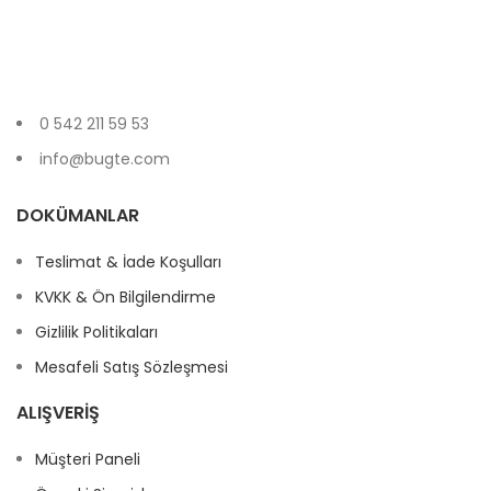
Sizin için buradayız!
0 542 211 59 53
info@bugte.com
DOKÜMANLAR
Teslimat & İade Koşulları
KVKK & Ön Bilgilendirme
Gizlilik Politikaları
Mesafeli Satış Sözleşmesi
ALIŞVERIŞ
Müşteri Paneli