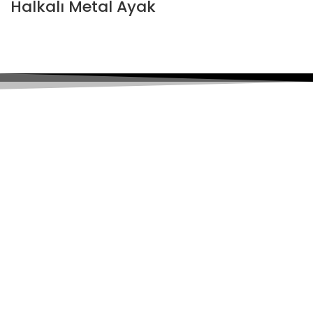
Halkalı Metal Ayak
Hızlı Gönderim
Tüm Türkiye'ye Kargo
Güvenli & Kolay
Alışverişinizi güvenle yapın.
Müşteri Desteği