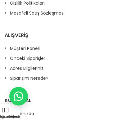
Gizlilik Politikaları
Mesafeli Satış Sözleşmesi
ALIŞVERIŞ
Müşteri Paneli
Önceki Siparişler
Adres Bilgileriniz
Siparişim Nerede?
KURUMSAL
Hakkımızda
ağaza
Favorilerim
Sepetim
Hesabım
Sıkça Sorulan Sorular
Bize Ulaşın