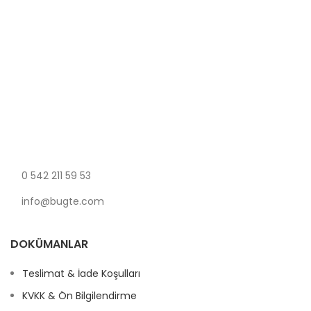
Müşteri Desteği
Sizin için buradayız!
0 542 211 59 53
info@bugte.com
DOKÜMANLAR
Teslimat & İade Koşulları
KVKK & Ön Bilgilendirme