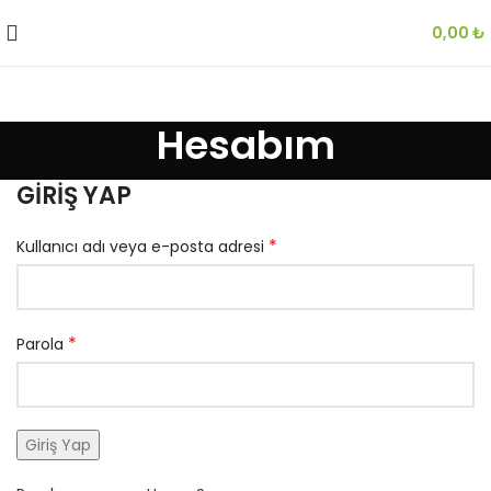
0,00
₺
Hesabım
GIRIŞ YAP
*
Kullanıcı adı veya e-posta adresi
*
Parola
Giriş Yap